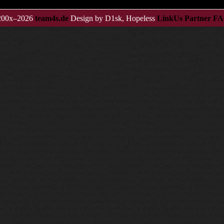
 200x–2026
team4s.de
Design by D1sk, Hopeless
LinkUs
Partner
FA