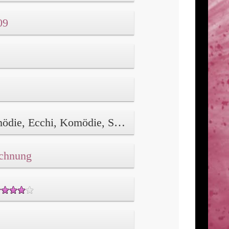
09
Actionkomödie, Ecchi, Komödie, Superkräfte
chnung