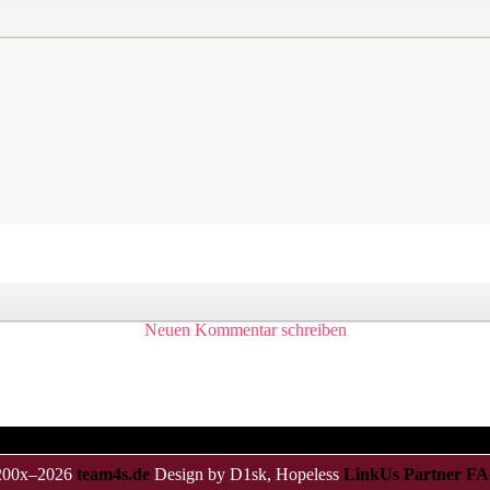
Neuen Kommentar schreiben
 200x–2026
team4s.de
Design by D1sk, Hopeless
LinkUs
Partner
FA