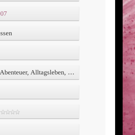
007
ssen
Komödie, Abenteuer, Alltagsleben, Ecchi, Harem, Komödie, Männlich, Romanze