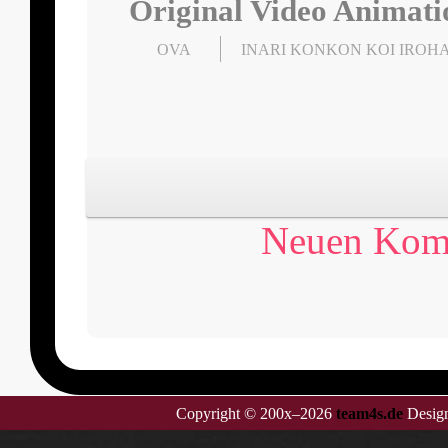
Original Video Animati
OVA
INARI KONKON KOI IROH
Neuen Komm
Copyright © 200x–2026
team4s.de
Design