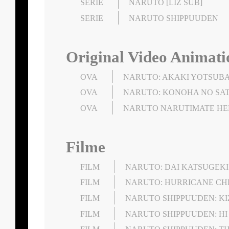
SERIE
NARUTO [LIZ SUB]
SERIE
NARUTO SHIPPUUDEN
Original Video Animati
OVA
NARUTO: AKAKI YOTSUBA
OVA
NARUTO: KONOHA NO SA
OVA
NARUTO NARUTIMATE HERO
Filme
FILM
NARUTO: DAI KATSUGEKI!
FILM
NARUTO: HURRICANE CH
FILM
NARUTO SHIPPUUDEN: K
FILM
NARUTO SHIPPUUDEN: HI