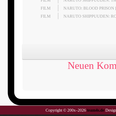
FILM
NARUTO SHIPPUUDEN: T
FILM
NARUTO: BLOOD PRISON [
FILM
NARUTO SHIPPUUDEN: ROA
Neuen Komm
Copyright © 200x–2026
team4s.de
Design