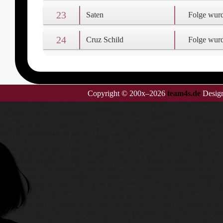
23
Saten
Folge wurd
24
Cruz Schild
Folge wurd
Copyright © 200x–2026
team4s.de
Design