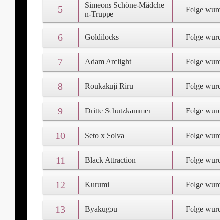
Simeons Schöne-Mädche
5
Folge wurd
n-Truppe
6
Goldilocks
Folge wurd
7
Adam Arclight
Folge wurd
8
Roukakuji Riru
Folge wurd
9
Dritte Schutzkammer
Folge wurd
10
Seto x Solva
Folge wurd
11
Black Attraction
Folge wurd
12
Kurumi
Folge wurd
13
Byakugou
Folge wurd