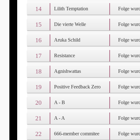
14
Lilith Temptation
Folge wurd
15
Die vierte Welle
Folge wurd
16
Aruka Schild
Folge wurd
17
Resistance
Folge wurd
18
Agnishwattas
Folge wurd
19
Positive Feedback Zero
Folge wurd
20
A - B
Folge wurd
21
A - A
Folge wurd
22
666-member commitee
Folge wurd