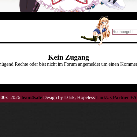
Kein Zugang
enügend Rechte oder bist nicht im Forum angemeldet um einen Komment
 200x–2026
team4s.de
Design by D1sk, Hopeless
LinkUs
Partner
FA