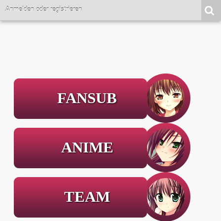
Anmelden oder registrieren
FANSUB
ANIME
TEAM