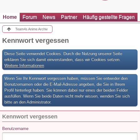
Home
Forum
News
Partner
Häufig gestellte Fragen
Team4s Anime Archiv
Kennwort vergessen
Diese Seite verwendet Cookies. Durch die Nutzung unserer Seite
erklären Sie sich damit einverstanden, dass wir Cookies setzen.
Weitere Informationen
Wenn Sie Ihr Kennwort vergessen haben, müssen Sie entweder den
Benutzernamen oder die E-Mail-Adresse angeben, die Sie in Ihrem
Profil hinterlegt haben. Sie können dabei nur eines der beiden Felder
ausfüllen. Wenn Sie beide Daten nicht mehr wissen, wenden Sie sich
bitte an den Administrator.
Kennwort vergessen
Benutzername