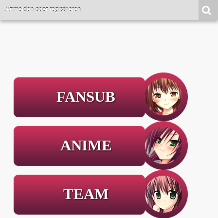
Anmelden oder registrieren
FANSUB
ANIME
TEAM