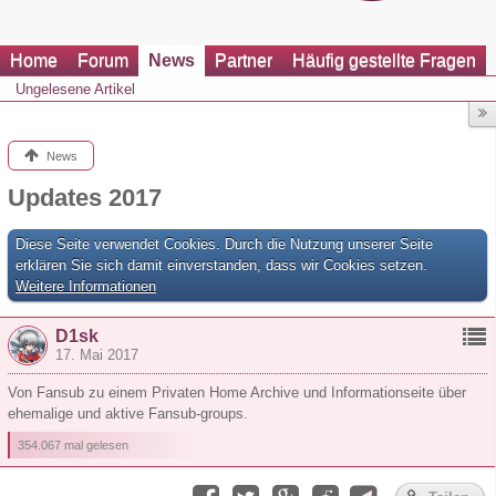
Home
Forum
News
Partner
Häufig gestellte Fragen
Ungelesene Artikel
News
Updates 2017
Diese Seite verwendet Cookies. Durch die Nutzung unserer Seite
erklären Sie sich damit einverstanden, dass wir Cookies setzen.
Weitere Informationen
D1sk
17. Mai 2017
Von Fansub zu einem Privaten Home Archive und Informationseite über
ehemalige und aktive Fansub-groups.
354.067 mal gelesen